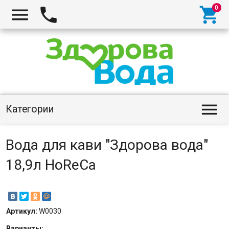




Категории
Вода для кави "Здорова вода"
18,9л HoReCa
Артикул:
W0030
Варианты: