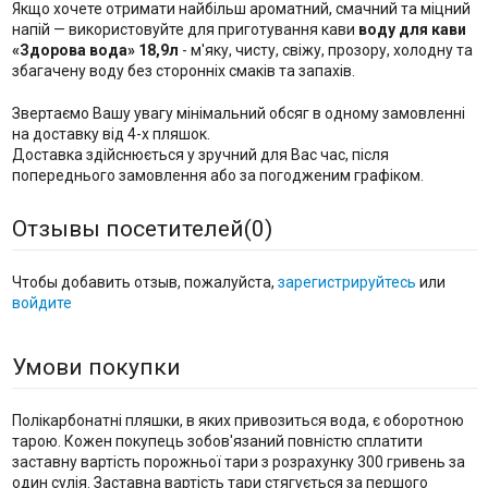
Якщо хочете отримати найбільш ароматний, смачний та міцний
напій — використовуйте для приготування кави
воду для кави
«Здорова вода» 18,9л
- м'яку, чисту, свіжу, прозору, холодну та
збагачену воду без сторонніх смаків та запахів.
Звертаємо Вашу увагу мінімальний обсяг в одному замовленні
на доставку від 4-х пляшок.
Доставка здійснюється у зручний для Вас час, після
попереднього замовлення або за погодженим графіком.
Отзывы посетителей(
0
)
Чтобы добавить отзыв, пожалуйста,
зарегистрируйтесь
или
войдите
Умови покупки
Полікарбонатні пляшки, в яких привозиться вода, є оборотною
тарою. Кожен покупець зобов'язаний повністю сплатити
заставну вартість порожньої тари з розрахунку 300 гривень за
один сулія. Заставна вартість тари стягується за першого