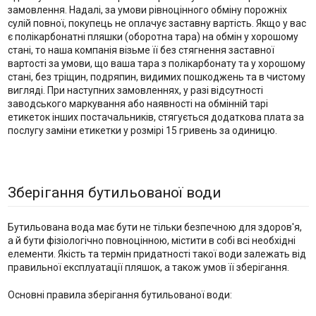
замовлення. Надалі, за умови рівноцінного обміну порожніх
сулій повної, покупець не оплачує заставну вартість. Якщо у вас
є полікарбонатні пляшки (оборотна тара) на обмін у хорошому
стані, то наша компанія візьме її без стягнення заставної
вартості за умови, що ваша тара з полікарбонату та у хорошому
стані, без тріщин, подряпин, видимих ​​пошкоджень та в чистому
вигляді. При наступних замовленнях, у разі відсутності
заводського маркування або наявності на обмінній тарі
етикеток інших постачальників, стягується додаткова плата за
послугу заміни етикетки у розмірі 15 гривень за одиницю.
Зберігання бутильованої води
Бутильована вода має бути не тільки безпечною для здоров'я,
а й бути фізіологічно повноцінною, містити в собі всі необхідні
елементи. Якість та термін придатності такої води залежать від
правильної експлуатації пляшок, а також умов її зберігання.
Основні правила зберігання бутильованої води: