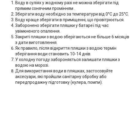
Воду в суліях у жодному разі не можна зберігати під
прямим сонячним промінням .
Зберігати воду необхідно за температури від 0°С до 25°С.
Воду краще зберігати в приміщенні, що провітрюється.
Заборонено зберігати пляшки у батареї під час
увімкненого опалення.
Закриті пляшки з водою зберігаються не більше 6 місяців
з дати виготовлення.
Як правило, після відкриття пляшки з водою термін
зберігання води становить 10-14 днів.
У холодну погоду забороняється залишати пляшки з
водою на морозі.
Для використання води в пляшках, застосовуйте
аксесуари, які пройшли санітарну обробку або
передпродажну підготовку (кулера, помпи).
Дотримуючись основних вимог щодо зберігання питної води, Ви
забезпечите збереження її корисних властивостей та безпеку для
організму.