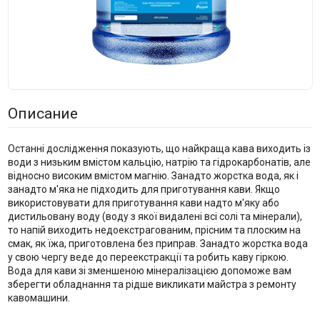
Описание
Останні дослідження показують, що найкраща кава виходить із
води з низьким вмістом кальцію, натрію та гідрокарбонатів, але
відносно високим вмістом магнію. Занадто жорстка вода, як і
занадто м'яка не підходить для приготування кави. Якщо
використовувати для приготування кави надто м'яку або
дистильовану воду (воду з якої видалені всі солі та мінерали),
то напій виходить недоекстрагованим, прісним та плоским на
смак, як їжа, приготовлена без приправ. Занадто жорстка вода
у свою чергу веде до переекстракції та робить каву гіркою.
Вода для кави зі зменшеною мінералізацією допоможе вам
зберегти обладнання та рідше викликати майстра з ремонту
кавомашини.