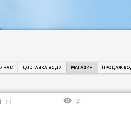
О НАС
ДОСТАВКА ВОДИ
МАГАЗИН
ПРОДАЖ ВО


(
0
)
(
0
)
(044
fo@zdorovavoda.in.ua
Вироб