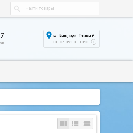


17
м. Київ, вул. Глінки 6
Пн-Сб 09:00—18:00
i
нок


