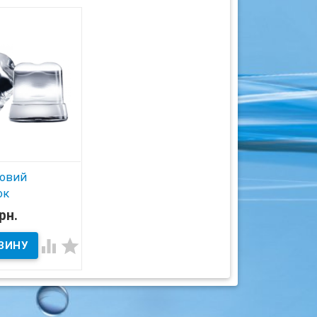
човий
ок
рн.
ичии

