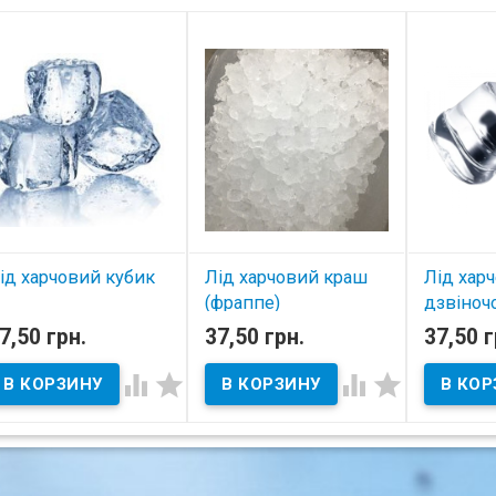
ід харчовий кубик
Лід харчовий краш
Лід хар
(фраппе)
дзвіноч
В наличии
7,50 грн.
37,50 грн.
37,50 г
В наличии
В нал



