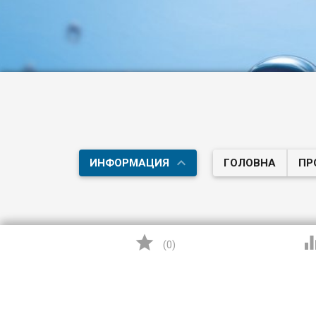
ИНФОРМАЦИЯ
ГОЛОВНА
ПР

(
0
)

©
Здорова Вода™
, 2026
In